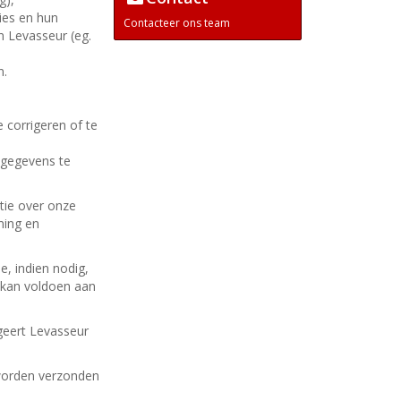
ies en hun
Contacteer
ons team
n Levasseur (eg.
n.
 corrigeren of te
 gegevens te
tie over onze
ming en
, indien nodig,
 kan voldoen aan
geert Levasseur
 worden verzonden