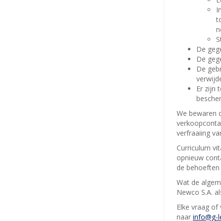
I
t
n
S
De gege
De gege
De gebr
verwijd
Er zijn
bescher
We bewaren de
verkoopconta
verfraaiing va
Curriculum vi
opnieuw cont
de behoeften 
Wat de algeme
Newco S.A. al
Elke vraag of
naar
info@g-