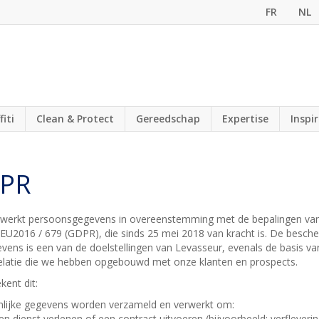
FR
NL
fiti
Clean & Protect
Gereedschap
Expertise
Inspi
PR
rwerkt persoonsgegevens in overeenstemming met de bepalingen va
 EU2016 / 679 (GDPR), die sinds 25 mei 2018 van kracht is. De besch
ens is een van de doelstellingen van Levasseur, evenals de basis va
elatie die we hebben opgebouwd met onze klanten en prospects.
kent dit:
lijke gegevens worden verzameld en verwerkt om:
en dienst verlenen of een contract uitvoeren (bijvoorbeeld: verfleverin