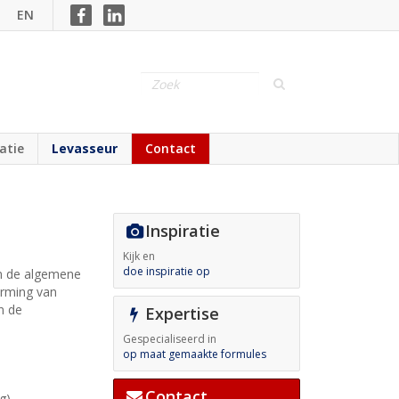
EN
ratie
Levasseur
Contact
Inspiratie
Kijk en
doe inspiratie op
n de algemene
erming van
n de
Expertise
Gespecialiseerd in
op maat gemaakte formules
Contact
g),