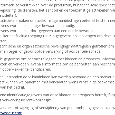
nformatie te verstrekken over de producten, hun technische specificat
oepassing, de diensten, het aanbod en de toekomstige activiteiten va
ewsletter),
tatistieken maken om toekomstige aanbiedingen beter af te stemme
vens worden niet langer bewaard dan nodig,
vens worden niet doorgegeven aan een derde persoon,
uiker heeft altijd toegang tot zijn gegevens en kan vragen om deze te
eren,
 technische en organisatorische beveiligingsmaatregelen getroffen om
men tegen ongeoorloofde verwerking of accidentele schade.
 gegevens om contact te leggen met klanten en prospects, informa
cten en verkopen, evenals informatie om de behoeften aan bescher
n oppervlakken te identificeren.
tae verzonden door kandidaten kan worden bewaard op een manier die
act kunnen we opnemen met kandidaten wiens winst in de toekomst
van het bedrijf.
ne identificatiegegevens van onze klanten en prospects betreft, fun
s verwerkingsverantwoordelijke.
 verzoek tot wijziging of verwijdering van persoonlijke gegevens kan
levasseur.com