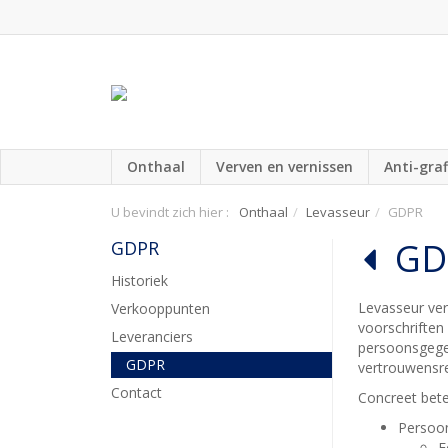
Onthaal
Verven en vernissen
Anti-graf
U bevindt zich hier :
Onthaal
Levasseur
GDPR
GD
GDPR
Historiek
Levasseur ve
Verkooppunten
voorschriften
Leveranciers
persoonsgegev
GDPR
vertrouwensr
Contact
Concreet bete
Persoon
E