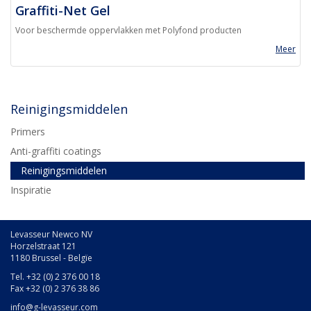
Graffiti-Net Gel
Voor beschermde oppervlakken met Polyfond producten
Meer
Reinigingsmiddelen
Primers
Anti-graffiti coatings
Reinigingsmiddelen
Inspiratie
Levasseur Newco NV
Horzelstraat 121
1180 Brussel - Belgïe
Tel. +32 (0) 2 376 00 18
Fax +32 (0) 2 376 38 86
info@g-levasseur.com