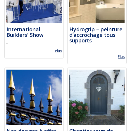
International
Hydrogrip – peinture
Builders' Show
d’accrochage tous
supports
-
-
Plus
Plus
Nos dorures à effet
Chantier coup de