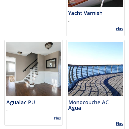
Yacht Varnish
-
Plus
Agualac PU
Monocouche AC
Agua
-
-
Plus
Plus