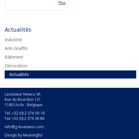
Plus
Actualités
Industrie
Anti-Graffiti
Bâtiment
Décoration
Actualités
Levasseur Newco SA
Rue du Bourdon 121
1180 Uccle - Belgique
Tel. +32 (0) 2 376 00 18
Fax +32 (0) 2 376 38 86
info@g-levasseur.com
Design by
Meaningful