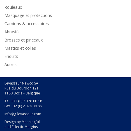
Rouleaux
Masquage et protections
Camions & accessoires
Abrasifs
Brosses et pinceaux
Mastics et colles
Enduits
Autres
Levasseur Newco SA
Rue du Bourdon 121
1180 Uccle - Belgique
Tel. +32 (0) 2 376 00 18
Fax +32 (0) 2 376 38 86
info@g-levasseur.com
Design by
Meaningful
and
Eclectic Margins